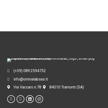
(+39) 089.2594752
info@omnialabsas.it
Via Vaccaro n.78
84010 Tramonti (SA)