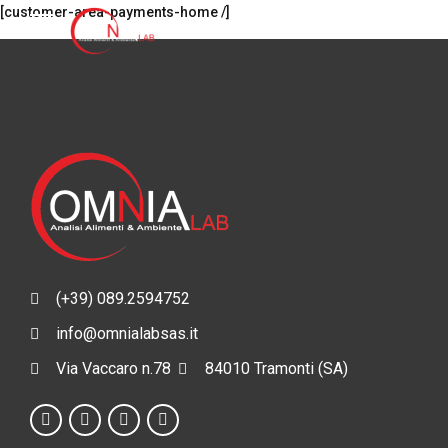
[customer-area-payments-home /]
(+39) 089.2594752
info@omnialabsas.it
Via Vaccaro n.78
84010 Tramonti (SA)